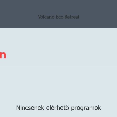
Volcano Eco Retreat
on
Nincsenek elérhető programok